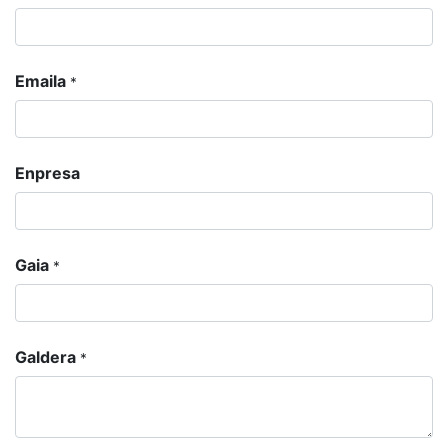
Emaila
*
Enpresa
Gaia
*
Galdera
*