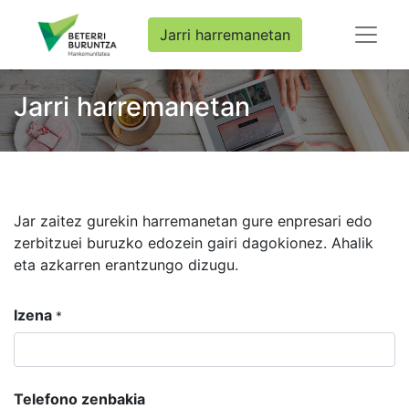
Jarri harremanetan
Jarri harremanetan
Jar zaitez gurekin harremanetan gure enpresari edo
zerbitzuei buruzko edozein gairi dagokionez. Ahalik
eta azkarren erantzungo dizugu.
Izena
*
Telefono zenbakia