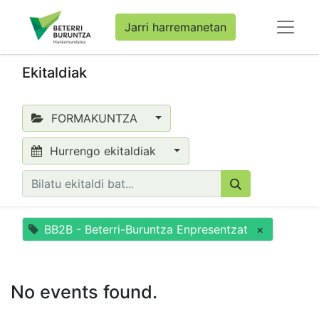
Jarri harremanetan
Ekitaldiak
FORMAKUNTZA
Hurrengo ekitaldiak
BB2B - Beterri-Buruntza Enpresentzat
×
No events found.