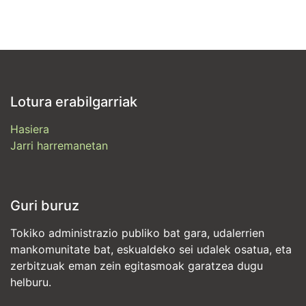
Lotura erabilgarriak
Hasiera
Jarri harremanetan
Guri buruz
Tokiko administrazio publiko bat gara, udalerrien
mankomunitate bat, eskualdeko sei udalek osatua, eta
zerbitzuak eman zein egitasmoak garatzea dugu
helburu.